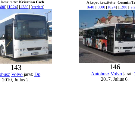
 keszitette:
Krisztian Cseh
A kepet keszitette:
Cosmin T
800
] [
1024
] [
1280
] [
eredeti
]
[
640
] [
800
] [
1024
] [
1280
] [
er
146
143
Autobusz
Volvo
jarat:
obusz
Volvo
jarat:
Dp
2017, Julius 6.
2010, Julius 2.