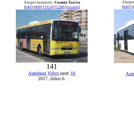
A kepet
A kepet keszitette:
Cosmin Tarcea
[
640
] [
[
640
] [
800
] [
1024
] [
1280
] [
eredeti
]
141
Autobusz
Volvo
jarat:
16
Aut
2017, Julius 6.