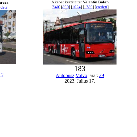
A kepet keszitette:
Valentin Balan
arcea
[
640
] [
800
] [
1024
] [
1280
] [
eredeti
]
edeti
]
183
12
Autobusz
Volvo
jarat:
29
2023, Julius 17.