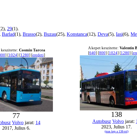
(2),
29
(1).
,
Barlad
(1),
Brasso
(2),
Buzau
(25),
Konstanca
(12),
Deva
(5),
Iasi
(6),
Me
A kepet keszitette:
Valentin 
 keszitette:
Cosmin Tarcea
[
640
] [
800
] [
1024
] [
1280
] [
er
800
] [
1024
] [
1280
] [
eredeti
]
138
77
Autobusz
Volvo
jarat:
obusz
Volvo
jarat:
14
2023, Julius 17.
2017, Julius 6.
(mas kep a 138-rol)