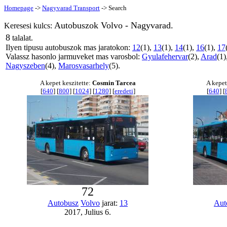
Homepage
->
Nagyvarad Transport
-> Search
Autobuszok Volvo - Nagyvarad.
Keresesi kulcs:
8
talalat.
Ilyen tipusu autobuszok mas jaratokon:
12
(1),
13
(1),
14
(1),
16
(1),
17
Valassz hasonlo jarmuveket mas varosbol:
Gyulafehervar
(2),
Arad
(1)
Nagyszeben
(4),
Marosvasarhely
(5).
A kepet keszitette:
Cosmin Tarcea
A kepet
[
640
] [
800
] [
1024
] [
1280
] [
eredeti
]
[
640
] [
72
Autobusz
Volvo
jarat:
13
Aut
2017, Julius 6.