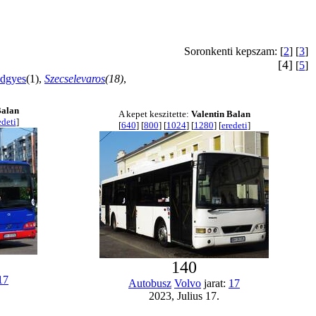
Soronkenti kepszam: [
2
] [
3
]
[4]
[
5
]
dgyes
(1),
Szecselevaros
(18)
,
Balan
A kepet keszitette:
Valentin Balan
edeti
]
[
640
] [
800
] [
1024
] [
1280
] [
eredeti
]
140
17
Autobusz
Volvo
jarat:
17
2023, Julius 17.