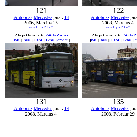
121
122
Autobusz
Mercedes
jarat:
14
Autobusz
Mercedes
jar
2006, Marcius 15.
2008, Marcius 4.
(mas kep a 121-rol)
(mas kep a 122-rol)
A kepet keszitette:
Attila Zsiros
A kepet keszitette:
Attila Z
[
640
] [
800
] [
1024
] [
1280
] [
eredeti
]
[
640
] [
800
] [
1024
] [
1280
] [
e
131
135
Autobusz
Mercedes
jarat:
14
Autobusz
Mercedes
jar
2008, Marcius 4.
2008, Februar 29.