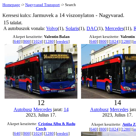
Homepage
->
Nagyvarad Transport
-> Search
Jarmuvek a 14 viszonylaton - Nagyvarad.
Keresesi kulcs:
15
talalat.
A autobuszok vonala:
Volvo
(1),
Solaris
(1),
DAC
(1),
Mercedes
(11),
R
A kepet keszitette:
Valentin Balan
A kepet keszitette:
Valentin
[
640
] [
800
] [
1024
] [
1280
] [
eredeti
]
[
640
] [
800
] [
1024
] [
1280
] [
e
12
14
Autobusz
Mercedes
jarat:
14
Autobusz
Mercedes
jar
2023, Julius 17.
2023, Julius 17.
A kepet keszitette:
Cristina Albu & Radu
A kepet keszitette:
Attila Z
Czech
[
640
] [
800
] [
1024
] [
1280
] [
e
[
640
] [
800
] [
1024
] [
1280
] [
eredeti
]