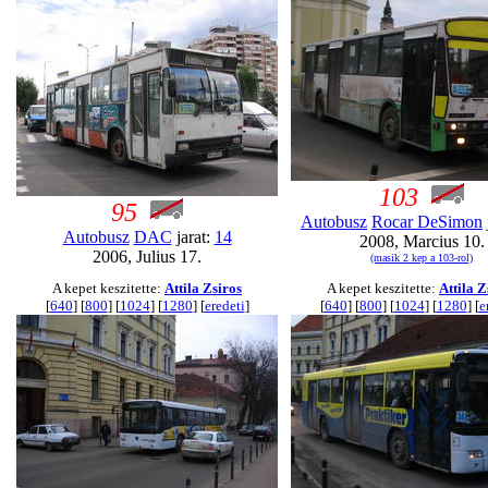
103
95
Autobusz
Rocar DeSimon
Autobusz
DAC
jarat:
14
2008, Marcius 10.
2006, Julius 17.
(masik 2 kep a 103-rol)
A kepet keszitette:
Attila Zsiros
A kepet keszitette:
Attila Z
[
640
] [
800
] [
1024
] [
1280
] [
eredeti
]
[
640
] [
800
] [
1024
] [
1280
] [
e