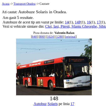
Acasa
->
Transport Oradea
-> Cautare
Autobuze Solaris in Oradea.
Ati cautat:
5
Am gasit
rezultate.
Autobuze de acest tip am vazut pe liniile:
14
(1),
14P
(1),
16
(1),
17
(1)
Vezi si vehicule simiare din:
Cluj,
Iasi,
Pitesti,
Sfantu Gheorghe,
Sibi
Poza donata de:
Valentin Balan
[
640
] [
800
] [
1024
] [
1280
] [
original
]
148
Autobuz
Solaris
pe linia
17