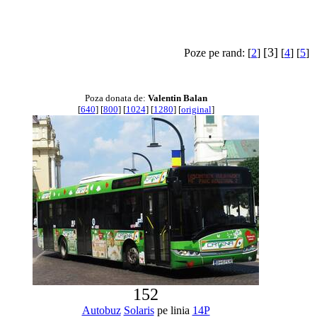
[3]
Poze pe rand: [
2
]
[
4
] [
5
]
Poza donata de:
Valentin Balan
[
640
] [
800
] [
1024
] [
1280
] [
original
]
152
Autobuz
Solaris
pe linia
14P