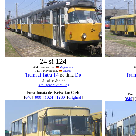
24 si 124
#24: provine din:
Magdeburg
#
#124: provine din:
Dresda
Tramvai
Tatra T4
pe linia
Dp
Tram
2 iulie 2010
(alte 5 poze cu 24 si 124)
Poza donata de:
Krisztian Cseh
Poza
[
640
] [
800
] [
1024
] [
1280
] [
original
]
[
640
] [