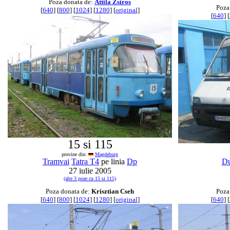
Poza donata de:
Attila Zsiros
Poza
[
640
] [
800
] [
1024
] [
1280
] [
original
]
[
640
] [
15 si 115
provine din:
Magdeburg
Tramvai
Tatra T4
pe linia
Dp
D
27 iulie 2005
(alte 3 poze cu 15 si 115)
Poza donata de:
Krisztian Cseh
Poza
[
640
] [
800
] [
1024
] [
1280
] [
original
]
[
640
] [