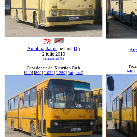
78
Autobuz
Ikarus
pe linia
Dp
Aut
2 iulie 2010
(alta poza cu 78)
Poza
Poza donata de:
Krisztian Cseh
[
640
] [
[
640
] [
800
] [
1024
] [
1280
] [
original
]