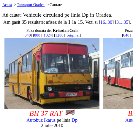
Acasa
->
Transport Oradea
-> Cautare
Vehicule circuland pe linia Dp in Oradea.
Ati cautat:
35
1 la 15
Am gasit
rezultate; afisez de la
. Vezi si [
16..30
] [
31..35
].
Poza donata de:
Krisztian Cseh
Poza
[
640
] [
800
] [
1024
] [
1280
] [
original
]
[
640
] [
BH 37 RAT
B
Autobuz
Ikarus
pe linia
Dp
Aut
2 iulie 2010