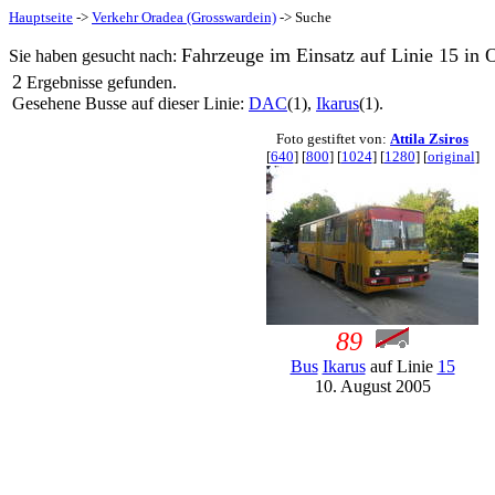
Hauptseite
->
Verkehr Oradea (Grosswardein)
-> Suche
Fahrzeuge im Einsatz auf Linie 15 in 
Sie haben gesucht nach:
2
Ergebnisse gefunden.
Gesehene Busse auf dieser Linie:
DAC
(1),
Ikarus
(1).
Foto gestiftet von:
Attila Zsiros
[
640
] [
800
] [
1024
] [
1280
] [
original
]
89
Bus
Ikarus
auf Linie
15
10. August 2005