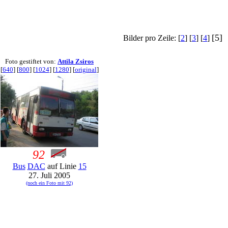
[5]
Bilder pro Zeile: [
2
] [
3
] [
4
]
Foto gestiftet von:
Attila Zsiros
[
640
] [
800
] [
1024
] [
1280
] [
original
]
92
Bus
DAC
auf Linie
15
27. Juli 2005
(noch ein Foto mit 92)