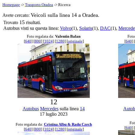
Homepage
->
Trasporto Oradea
-> Ricerca
Veicoli sulla linea 14 a Oradea.
Avete cercato:
15
Trovato
risultati.
Autobus visti su questa linea:
Volvo
(1),
Solaris
(1),
DAC
(1),
Mercede
Foto regalata da:
Valentin Balan
Foto
[
640
] [
800
] [
1024
] [
1280
] [
originale
]
[
640
] 
12
Autobus
Mercedes
sulla linea
14
Autob
17 luglio 2023
Fot
Foto regalata da:
Cristina Albu & Radu Czech
[
640
] 
[
640
] [
800
] [
1024
] [
1280
] [
originale
]