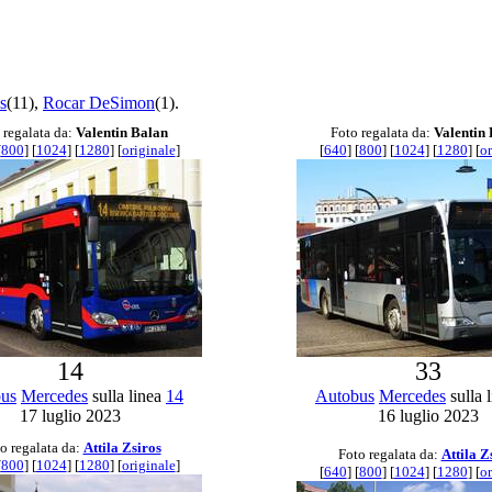
s
(11),
Rocar DeSimon
(1).
 regalata da:
Valentin Balan
Foto regalata da:
Valentin
[
800
] [
1024
] [
1280
] [
originale
]
[
640
] [
800
] [
1024
] [
1280
] [
or
14
33
us
Mercedes
sulla linea
14
Autobus
Mercedes
sulla 
17 luglio 2023
16 luglio 2023
o regalata da:
Attila Zsiros
Foto regalata da:
Attila Z
[
800
] [
1024
] [
1280
] [
originale
]
[
640
] [
800
] [
1024
] [
1280
] [
or