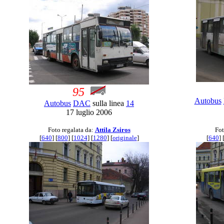
95
Autobus
Autobus
DAC
sulla linea
14
17 luglio 2006
Foto regalata da:
Attila Zsiros
Fot
[
640
] [
800
] [
1024
] [
1280
] [
originale
]
[
640
] 