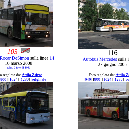
103
116
Rocar DeSimon
sulla linea
14
Autobus
Mercedes
sulla 
10 marzo 2008
27 giugno 2005
(altre 2 foto di 103)
o regalata da:
Attila Zsiros
Foto regalata da:
Attila Z
[
800
] [
1024
] [
1280
] [
originale
]
[
640
] [
800
] [
1024
] [
1280
] [
or