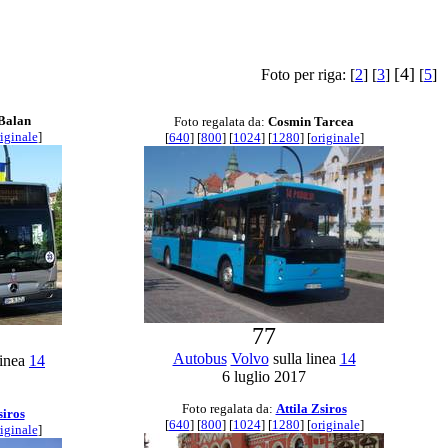
[4]
Foto per riga: [
2
] [
3
]
[
5
]
 Balan
Foto regalata da:
Cosmin Tarcea
iginale
]
[
640
] [
800
] [
1024
] [
1280
] [
originale
]
77
Autobus
Volvo
sulla linea
14
linea
14
6 luglio 2017
Foto regalata da:
Attila Zsiros
siros
[
640
] [
800
] [
1024
] [
1280
] [
originale
]
iginale
]