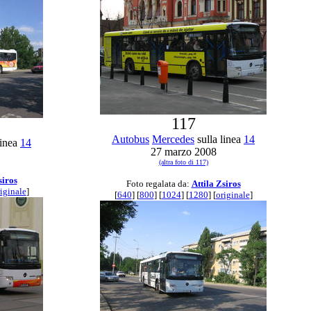
117
Autobus
Mercedes
sulla linea
14
linea
14
27 marzo 2008
(altra foto di 117)
siros
Foto regalata da:
Attila Zsiros
iginale
]
[
640
] [
800
] [
1024
] [
1280
] [
originale
]