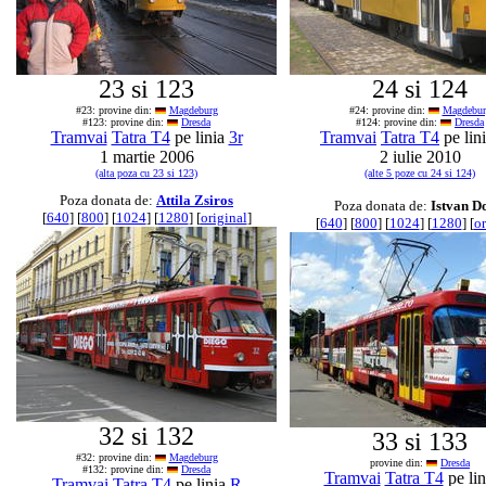
23 si 123
24 si 124
#23: provine din:
Magdeburg
#24: provine din:
Magdebur
#123: provine din:
Dresda
#124: provine din:
Dresda
Tramvai
Tatra T4
pe linia
3r
Tramvai
Tatra T4
pe lin
1 martie 2006
2 iulie 2010
(alta poza cu 23 si 123)
(alte 5 poze cu 24 si 124)
Poza donata de:
Attila Zsiros
Poza donata de:
Istvan D
[
640
] [
800
] [
1024
] [
1280
] [
original
]
[
640
] [
800
] [
1024
] [
1280
] [
or
32 si 132
33 si 133
#32: provine din:
Magdeburg
provine din:
Dresda
#132: provine din:
Dresda
Tramvai
Tatra T4
pe li
Tramvai
Tatra T4
pe linia
R