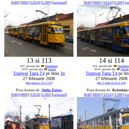
[
640
] [
800
] [
1024
] [
1280
] [
original
]
[
640
] [
800
] [
1024
] [
1280
] [
or
13 si 113
14 si 114
#13: provine din:
Magdeburg
#14: provine din:
Magdebur
#113: provine din:
Dresda
#114: provine din:
Dresda
Tramvai
Tatra T4
pe linia
3n
Tramvai
Tatra T4
pe lin
27 februarie 2008
27 februarie 2008
(alta poza cu 13 si 113)
(alte 2 poze cu 14 si 114)
Poza donata de:
Attila Zsiros
Poza donata de:
Krisztian
[
640
] [
800
] [
1024
] [
1280
] [
original
]
[
640
] [
800
] [
1024
] [
1280
] [
or