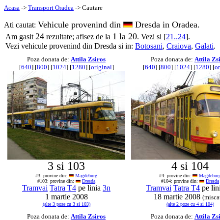
Acasa
->
Transport Oradea
-> Cautare
Vehicule provenind din
Dresda in Oradea.
Ati cautat:
24
1 la 20
Am gasit
rezultate; afisez de la
. Vezi si [
21..24
].
Vezi vehicule provenind din Dresda si in:
Botosani
,
Craiova
,
Galati
.
Poza donata de:
Attila Zsiros
Poza donata de:
Attila Zs
[
640
] [
800
] [
1024
] [
1280
] [
original
]
[
640
] [
800
] [
1024
] [
1280
] [
or
3 si 103
4 si 104
#3: provine din:
Magdeburg
#4: provine din:
Magdebur
#103: provine din:
Dresda
#104: provine din:
Dresda
Tramvai
Tatra T4
pe linia
3n
Tramvai
Tatra T4
pe lin
1 martie 2008
18 martie 2008
(misca
(alte 3 poze cu 3 si 103)
(alte 2 poze cu 4 si 104)
Poza donata de:
Attila Zsiros
Poza donata de:
Attila Zs