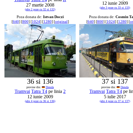
12 iunie 2009
27 martie 2008
(alte 3 poze cu 33 si 133)
(alte 2 poze cu 32 si 132)
Poza donata de:
Istvan Doczi
Poza donata de:
Cosmin T
[
640
] [
800
] [
1024
] [
1280
] [
original
]
[
640
] [
800
] [
1024
] [
1280
] [
or
36 si 136
37 si 137
provine din:
Dresda
provine din:
Dresda
Tramvai
Tatra T4
pe linia
2
Tramvai
Tatra T4
pe li
12 iunie 2009
5 iulie 2017
(alte 4 poze cu 36 si 136)
(alte 4 poze cu 37 si 137)