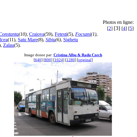
Photos en ligne:
[3]
[
2
]
[
4
] [
5
]
Constanta
(10)
,
Craiova
(59),
Fetesti
(5),
Focsani
(1)
,
lcea
(11),
Satu Mare
(8),
Sibiu
(6)
,
Sighetu
),
Zalau
(5).
Image donee par:
Cristina Albu & Radu Czech
[
640
] [
800
] [
1024
] [
1280
] [
original
]