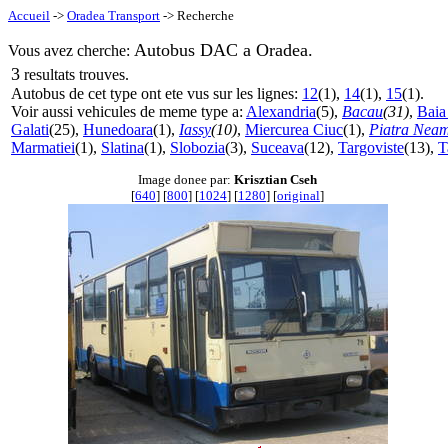
Accueil
->
Oradea Transport
-> Recherche
Autobus DAC a Oradea.
Vous avez cherche:
3
resultats trouves.
Autobus de cet type ont ete vus sur les lignes:
12
(1),
14
(1),
15
(1).
Voir aussi vehicules de meme type a:
Alexandria
(5),
Bacau
(31)
,
Baia
Galati
(25),
Hunedoara
(1),
Iassy
(10)
,
Miercurea Ciuc
(1),
Piatra Neam
Marmatiei
(1),
Slatina
(1),
Slobozia
(3),
Suceava
(12),
Targoviste
(13),
T
Image donee par:
Krisztian Cseh
[
640
] [
800
] [
1024
] [
1280
] [
original
]