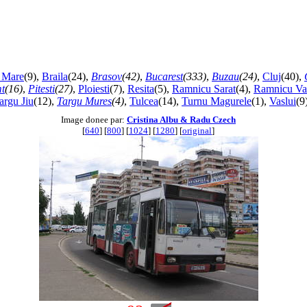
 Mare
(9),
Braila
(24),
Brasov
(42)
,
Bucarest
(333)
,
Buzau
(24)
,
Cluj
(40),
t
(16)
,
Pitesti
(27)
,
Ploiesti
(7),
Resita
(5),
Ramnicu Sarat
(4),
Ramnicu Va
argu Jiu
(12),
Targu Mures
(4)
,
Tulcea
(14),
Turnu Magurele
(1),
Vaslui
(9
Image donee par:
Cristina Albu & Radu Czech
[
640
] [
800
] [
1024
] [
1280
] [
original
]