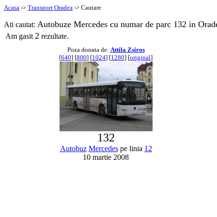
Acasa
->
Transport Oradea
-> Cautare
Autobuze Mercedes cu numar de parc 132 in Orad
Ati cautat:
2
Am gasit
rezultate.
Poza donata de:
Attila Zsiros
[
640
] [
800
] [
1024
] [
1280
] [
original
]
132
Autobuz
Mercedes
pe linia
12
10 martie 2008