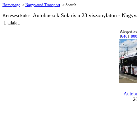
Homepage
->
Nagyvarad Transport
-> Search
Autobuszok Solaris a 23 viszonylaton - Nagyv
Keresesi kulcs:
1
talalat.
A kepet ke
[
640
] [
80
Autob
20